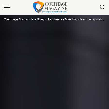
Panneau de gestion des cookies
Courtage Magazine
>
Blog
>
Tendances & Actus
>
Maif recapitalise une nouvelle fois Smacl Assurances