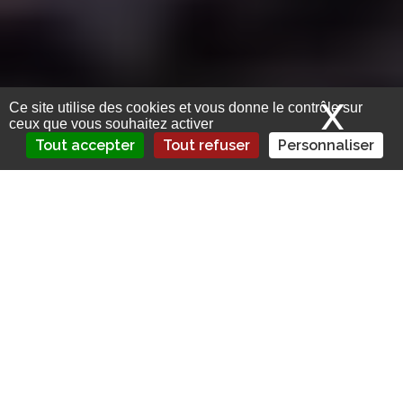
X
Mas
Ce site utilise des cookies et vous donne le contrôle sur
ceux que vous souhaitez activer
Tout accepter
Tout refuser
Personnaliser
La mutuelle historique des collectivités
territoriales bénéficie d’une nouvelle
recapitalisation et d’une émission de
dettes, toutes deux souscrites par son