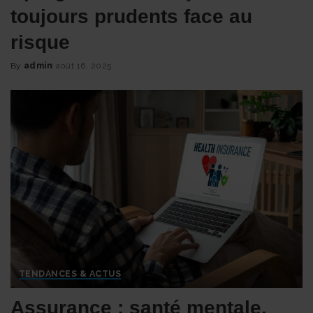
toujours prudents face au
risque
By
admin
août 16, 2025
Posted
by
TENDANCES & ACTUS
Assurance : santé mentale,