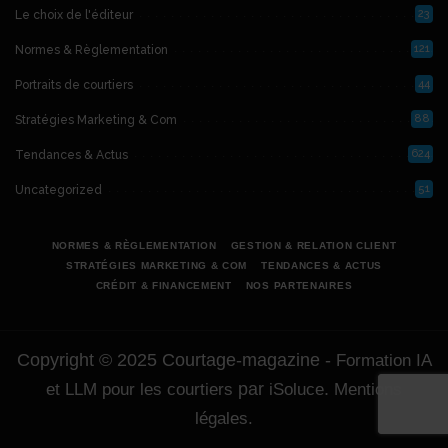
23
Le choix de l'éditeur
121
Normes & Règlementation
44
Portraits de courtiers
88
Stratégies Marketing & Com
624
Tendances & Actus
51
Uncategorized
NORMES & RÈGLEMENTATION
GESTION & RELATION CLIENT
STRATÉGIES MARKETING & COM
TENDANCES & ACTUS
CRÉDIT & FINANCEMENT
NOS PARTENAIRES
Copyright © 2025 Courtage-magazine -
Formation IA
par
.
et LLM pour les courtiers
iSoluce
Mentions
légales.