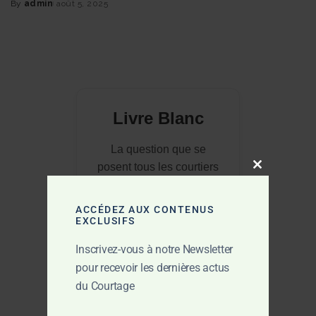
By
admin
août 5, 2025
Posted
by
Livre Blanc
La question que se
posent tous les courtiers
Close this mo
avec le marché de plus
en plus imprévisible et
ACCÉDEZ AUX CONTENUS
les normes de plus en
EXCLUSIFS
plus compliquées :
Inscrivez-vous à notre Newsletter
pour recevoir les dernières actus
du Courtage