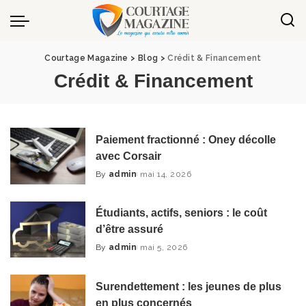
Panneau de gestion des cookies
Courtage Magazine
>
Blog
>
Crédit & Financement
Crédit & Financement
Paiement fractionné : Oney décolle
avec Corsair
By
admin
mai 14, 2026
Posted
by
Étudiants, actifs, seniors : le coût
d’être assuré
By
admin
mai 5, 2026
Posted
by
Surendettement : les jeunes de plus
en plus concernés