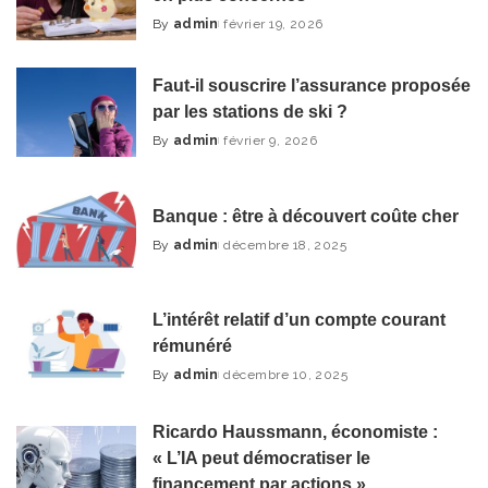
By
admin
février 19, 2026
Posted
by
Faut-il souscrire l’assurance proposée
par les stations de ski ?
By
admin
février 9, 2026
Posted
by
Banque : être à découvert coûte cher
By
admin
décembre 18, 2025
Posted
by
L’intérêt relatif d’un compte courant
rémunéré
By
admin
décembre 10, 2025
Posted
by
Ricardo Haussmann, économiste :
« L’IA peut démocratiser le
financement par actions »