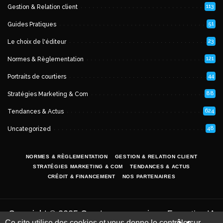
113
Gestion & Relation client
51
Guides Pratiques
23
Le choix de l'éditeur
121
Normes & Règlementation
44
Portraits de courtiers
88
Stratégies Marketing & Com
624
Tendances & Actus
48
Uncategorized
NORMES & RÈGLEMENTATION
GESTION & RELATION CLIENT
STRATÉGIES MARKETING & COM
TENDANCES & ACTUS
CRÉDIT & FINANCEMENT
NOS PARTENAIRES
Copyright © 2025 Courtage-magazine -
Formation IA
Ce site utilise des cookies et vous donne le contrôle sur