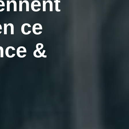
ennent
en ce
nce &