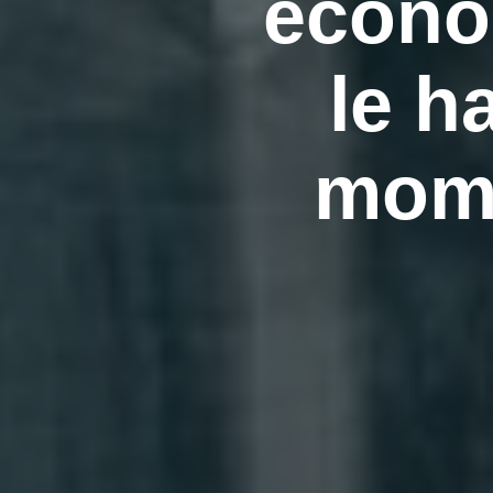
écono
le h
mome