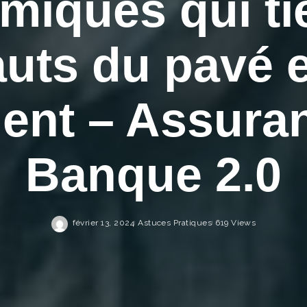
miques qui ti
auts du pavé 
nt – Assura
Banque 2.0
février 13, 2024
Astuces Pratiques
619 Views