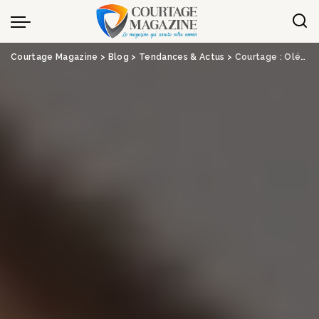
Panneau de gestion des cookies
Courtage Magazine
>
Blog
>
Tendances & Actus
>
Courtage : Oléa s’installe au Mali