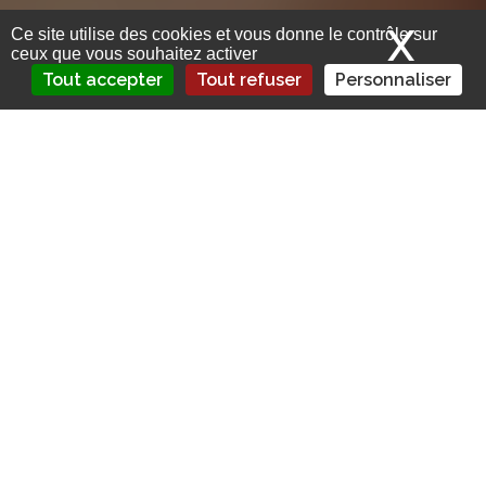
X
Mas
Ce site utilise des cookies et vous donne le contrôle sur
ceux que vous souhaitez activer
Tout accepter
Tout refuser
Personnaliser
Le courtier Oléa, spécialiste de
l’assurance en Afrique, annonce
l’ouverture d’une filiale au Mali.
Oléa, courtier d’assurance panafricain,…
– Courtiers
Courtage : Oléa s’installe au Mali