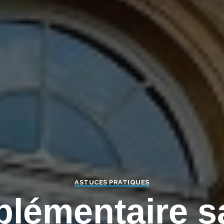
Close this module
ACCÉDEZ AUX CONTENUS
EXCLUSIFS
Inscrivez-vous à notre Newsletter pour recevoir
les dernières actus du Courtage
Email
Email
Je m'inscris !
J’accepte de recevoir les newsletters et communications
de Courtage Magazine par email.
Je ne souhaite pas m'inscrire
ASTUCES PRATIQUES
lémentaire sa