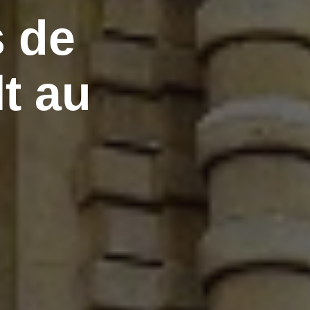
s de
t au