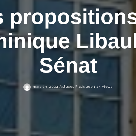
 proposition
inique Libaul
Sénat
mars 23, 2024
Astuces Pratiques
1.1k Views