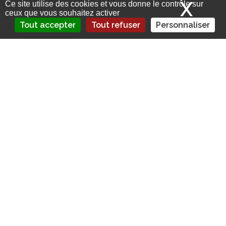
X
Mas
Ce site utilise des cookies et vous donne le contrôle sur
ceux que vous souhaitez activer
Tout accepter
Tout refuser
Personnaliser
Avec l’actuelle globalisation du
commerce et les exigences croissantes
des clients, la gestion de la logistique est
aujourd’hui l’un des éléments clés du
Comment optimiser sa stratégie logistique ?
Sommaire