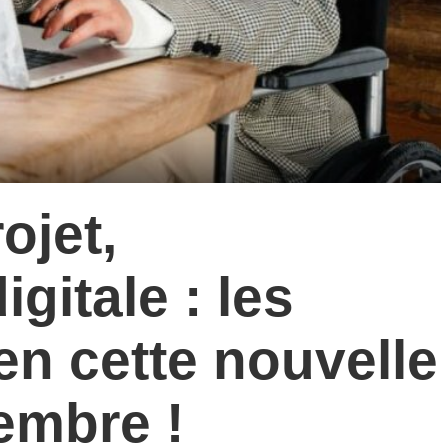
ojet,
gitale : les
en cette nouvelle
embre !