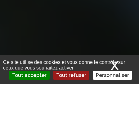
X
Mas
Ce site utilise des cookies et vous donne le contrôle sur
ceux que vous souhaitez activer
Tout accepter
Tout refuser
Personnaliser
La suppression de la carte verte est
actée au 1er avril 2024. Un décret, qui