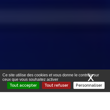
X
Mas
Ce site utilise des cookies et vous donne le contrôle sur
ceux que vous souhaitez activer
Tout accepter
Tout refuser
Personnaliser