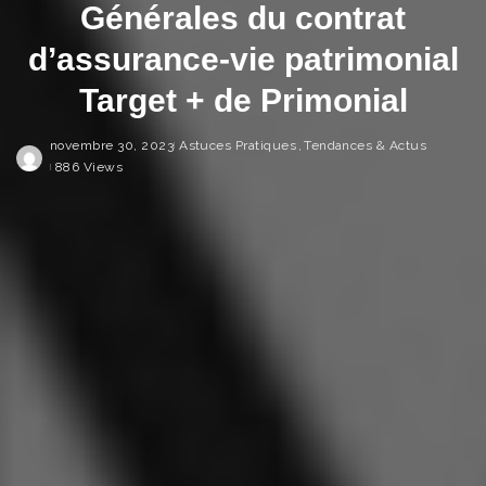
Générales du contrat
d’assurance-vie patrimonial
Target + de Primonial
novembre 30, 2023
Astuces Pratiques
Tendances & Actus
886 Views