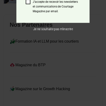
J’accepte de recevoir les newsletters
août 5, 2026
et communications de Courtage
Magazine par email.
Nos Partenaires
Je ne souhaite pas m'inscrire
Formation IA et LLM pour les courtiers
Magazine du BTP
Magazine sur le Growth Hacking