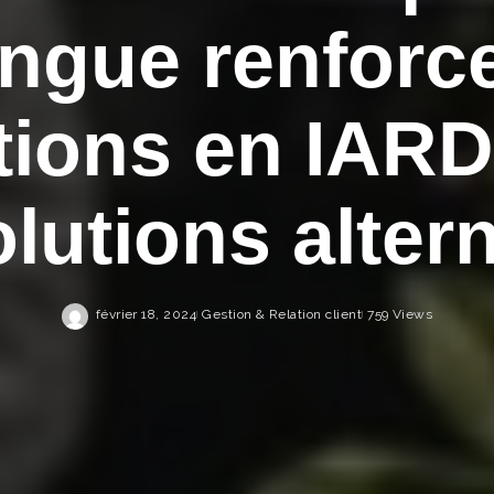
ingue renforc
tions en IARD
lutions alter
février 18, 2024
Gestion & Relation client
759 Views