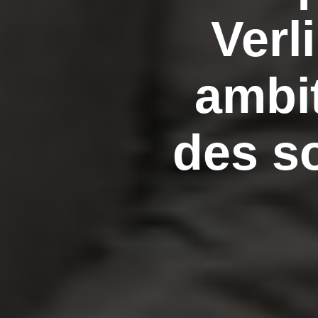
Verl
ambi
des so