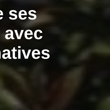
e ses
 avec
natives