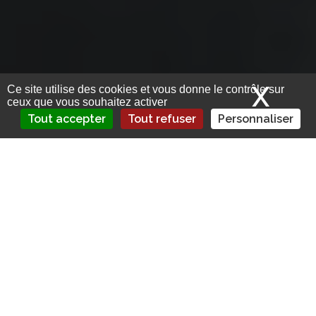
X
Mas
Ce site utilise des cookies et vous donne le contrôle sur
ceux que vous souhaitez activer
Tout accepter
Tout refuser
Personnaliser
Les « petites » retraites ont été
revalorisées au 1er septembre 2023. Les
paramètres de cette revalorisation varient
selon la date de départ à la retraite.