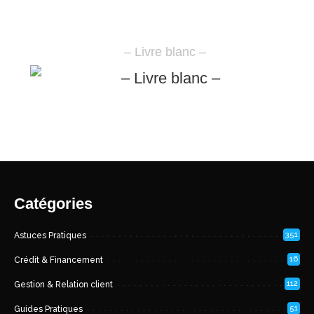
– Livre blanc –
Catégories
351
Astuces Pratiques
16
Crédit & Financement
112
Gestion & Relation client
51
Guides Pratiques