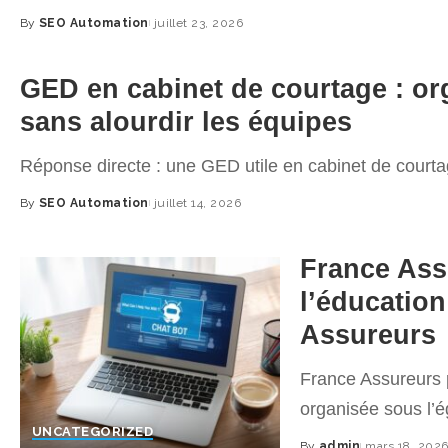
By
SEO Automation
juillet 23, 2026
Posted
by
GED en cabinet de courtage : org
sans alourdir les équipes
Réponse directe : une GED utile en cabinet de court
By
SEO Automation
juillet 14, 2026
Posted
by
France Ass
l’éducation
Assureurs
France Assureurs p
organisée sous l’
UNCATEGORIZED
By
admin
mars 18, 202