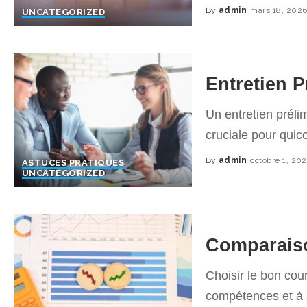
By
admin
mars 18, 202
UNCATEGORIZED
Posted
by
Entretien P
Un entretien préli
cruciale pour qui
By
admin
octobre 1, 20
ASTUCES PRATIQUES
Posted
UNCATEGORIZED
by
Comparais
Choisir le bon cou
compétences et à