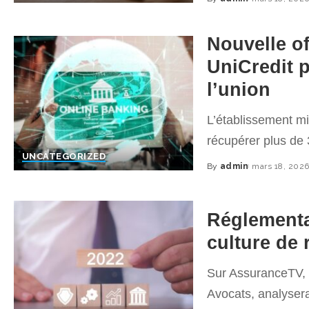
Posted
by
Nouvelle of
UniCredit 
l’union
L’établissement mi
récupérer plus de
UNCATEGORIZED
By
admin
mars 18, 202
Posted
by
Réglementa
culture de 
Sur AssuranceTV, I
Avocats, analyser