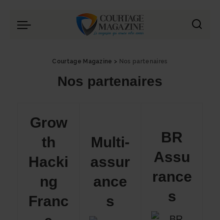
Panneau de gestion des cookies
Courtage Magazine
>
Nos partenaires
Nos partenaires
Grow
BR
th
Multi-
Assu
Hacki
assur
rance
ng
ance
s
Franc
s