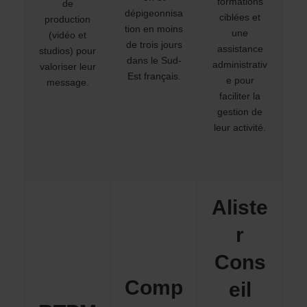
formations
de
dépigeonnisa
ciblées et
production
tion en moins
une
(vidéo et
de trois jours
assistance
studios) pour
dans le Sud-
administrativ
valoriser leur
Est français.
e pour
message.
faciliter la
gestion de
leur activité.
Aliste
r
Cons
Comp
eil