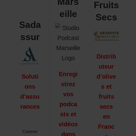
Mars
Fruits
eille
Secs
Sada
ssur
Distrib
uteur
Enregi
Soluti
d’olive
strez
ons
s et
vos
d’assu
fruits
podca
rances
secs
sts et
en
vidéos
Franc
Cabinet
dans