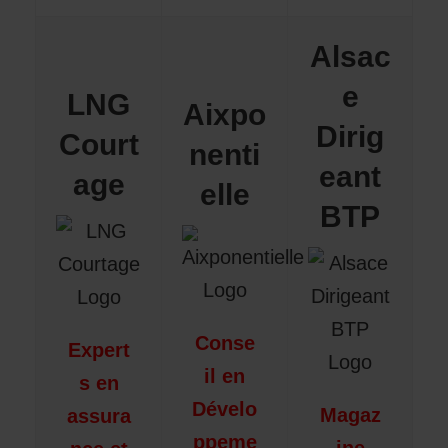
Alsac
e
LNG
Aixpo
Dirig
Court
nenti
eant
age
elle
BTP
Conse
Expert
il en
s en
Dévelo
Magaz
assura
ppeme