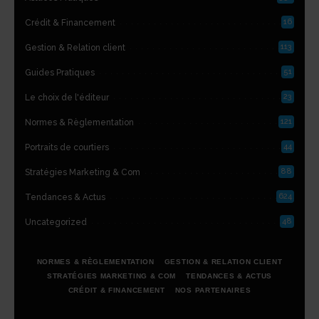
16
Crédit & Financement
113
Gestion & Relation client
51
Guides Pratiques
23
Le choix de l'éditeur
121
Normes & Règlementation
44
Portraits de courtiers
88
Stratégies Marketing & Com
624
Tendances & Actus
48
Uncategorized
NORMES & RÈGLEMENTATION
GESTION & RELATION CLIENT
STRATÉGIES MARKETING & COM
TENDANCES & ACTUS
CRÉDIT & FINANCEMENT
NOS PARTENAIRES