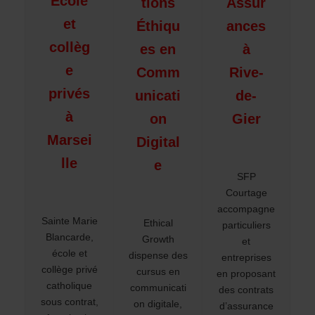
École
tions
Assur
et
Éthiqu
ances
collèg
es en
à
e
Comm
Rive-
privés
unicati
de-
à
on
Gier
Marsei
Digital
lle
e
SFP
Courtage
accompagne
Sainte Marie
Ethical
particuliers
Blancarde,
Growth
et
école et
dispense des
entreprises
collège privé
cursus en
en proposant
catholique
communicati
des contrats
sous contrat,
on digitale,
d’assurance