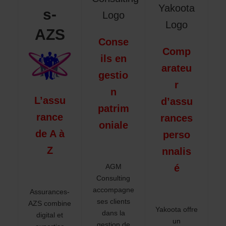
s-
AZS
Conse
Comp
ils en
arateu
gestio
r
n
L’assu
d’assu
patrim
rance
rances
oniale
de A à
perso
Z
nnalis
AGM
é
Consulting
accompagne
Assurances-
ses clients
AZS combine
Yakoota offre
dans la
digital et
un
gestion de