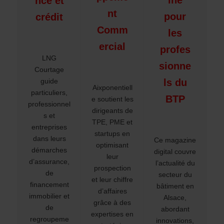
ine
nce et
nt
pour
crédit
Comm
les
ercial
profes
LNG
sionne
Courtage
guide
ls du
Aixponentiell
particuliers,
BTP
e soutient les
professionnel
dirigeants de
s et
TPE, PME et
entreprises
startups en
dans leurs
Ce magazine
optimisant
démarches
digital couvre
leur
d’assurance,
l’actualité du
prospection
de
secteur du
et leur chiffre
financement
bâtiment en
d’affaires
immobilier et
Alsace,
grâce à des
de
abordant
expertises en
regroupeme
innovations,