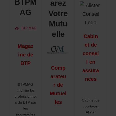
BTPM
arez
AG
Votre
Mutu
elle
Cabin
et de
Magaz
consei
ine de
l en
BTP
Comp
assura
arateu
nces
r de
BTPMAG
informe les
Mutuel
professionnel
Cabinet de
les
s du BTP sur
courtage,
les
Alister
nouveautés