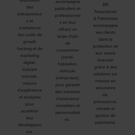
accompagne
BR
des
particuliers et
Assurances
entrepreneur
professionnel
& Patrimoine
s et
s en leur
accompagne
marketeurs
offrant un
ses clients
des outils de
large choix
dans la
growth
de
protection de
hacking et de
couvertures
leur avenir
marketing
(santé,
financier
digital,
habitation,
grâce à des
incluant
véhicule,
solutions sur
tutoriels,
entreprises),
mesure en
retours
pour garantir
assurance
d’expérience
des solutions
vie,
et analyses
d’assurance
prévoyance,
pour
complètes et
retraite et
accélérer
personnalisé
gestion de
leur
es.
patrimoine.
développem
ent.