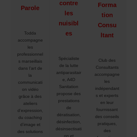
contre
Forma
Parole
les
tion
nuisibl
Consu
es
Todda
ltant
accompagne
les
professionnel
Spécialiste
Club des
s marseillais
de la lutte
Consultants
dans l’art de
antiparasitair
accompagne
la
e, A4D
les
communicati
Sanitation
indépendant
on vidéo
propose des
s et experts
grâce à des
prestations
en leur
ateliers
de
fournissant
d’expression,
dératisation,
des conseils
du coaching
désinfection,
pratiques,
d’image et
désinsectisati
des
des solutions
on et