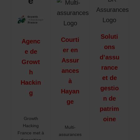
e
Soluti
Courti
Agenc
ons
er en
e de
d’assu
Assur
Growt
rance
ances
h
et de
à
Hackin
gestio
Hayan
g
n de
ge
patrim
oine
Growth
Hacking
Multi-
France met à
assurances
disposition