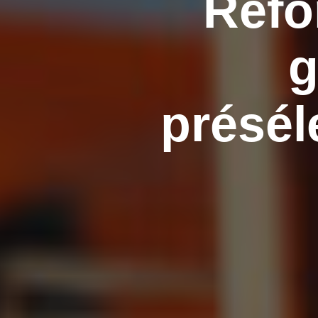
Réfo
g
présél