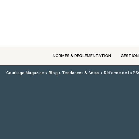
Panneau de gestion des cookies
NORMES & RÈGLEMENTATION
GESTION
Courtage Magazine
>
Blog
>
Tendances & Actus
>
Réforme de la PSC