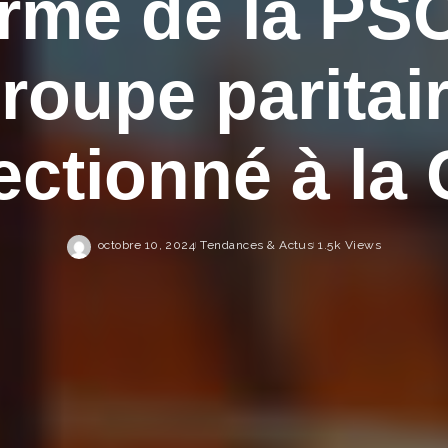
rme de la PSC
roupe paritai
ectionné à la 
octobre 10, 2024
Tendances & Actus
1.5k Views