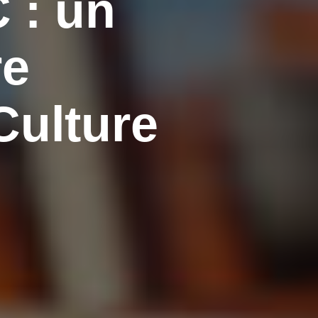
 : un
re
Culture