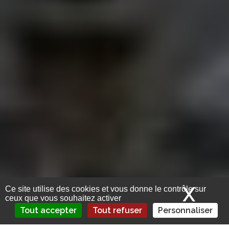
X
Mas
Ce site utilise des cookies et vous donne le contrôle sur
ceux que vous souhaitez activer
Tout accepter
Tout refuser
Personnaliser