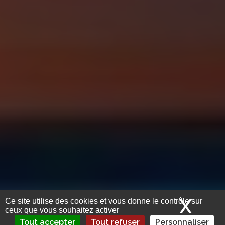
X
Mas
Ce site utilise des cookies et vous donne le contrôle sur
ceux que vous souhaitez activer
Tout accepter
Tout refuser
Personnaliser