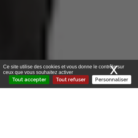
X
Mas
Ce site utilise des cookies et vous donne le contrôle sur
ceux que vous souhaitez activer
Tout accepter
Tout refuser
Personnaliser
Introduction : Un Nouveau Risque Émergeant
Dans un monde en constante évolution, les
assureurs
sont confrontés à de nouveaux
défis. Parmi eux, la
fragmentation de la