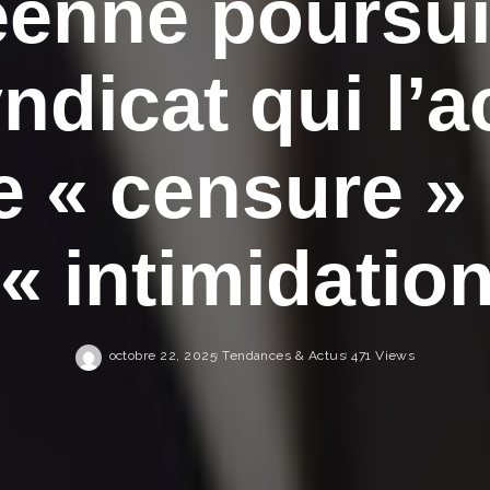
enne poursui
ndicat qui l’
e « censure » 
’« intimidation
octobre 22, 2025
Tendances & Actus
471 Views