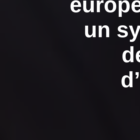
europé
un sy
d
d