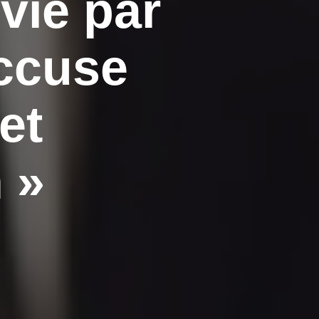
vie par
accuse
et
 »