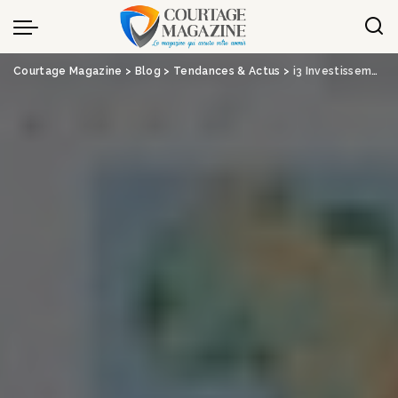
Panneau de gestion des cookies
Courtage Magazine
>
Blog
>
Tendances & Actus
>
i3 Investissement – « Sans filtre » avec Thomas Sabatier, Tolk.AI