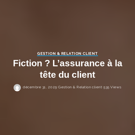
Close this mo
ACCÉDEZ AUX CONTENUS
EXCLUSIFS
Inscrivez-vous à notre Newsletter
pour recevoir les dernières actus
du Courtage
GESTION & RELATION CLIENT
Fiction ? L’assurance à la
Email
tête du client
Email
Je m'inscris !
décembre 31, 2025
Gestion & Relation client
535 Views
J’accepte de recevoir les newsletters
et communications de Courtage
Magazine par email.
Je ne souhaite pas m'inscrire