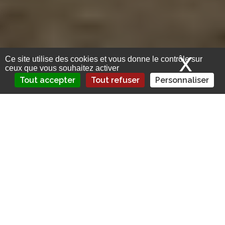
X
Mas
Ce site utilise des cookies et vous donne le contrôle sur
ceux que vous souhaitez activer
Tout accepter
Tout refuser
Personnaliser
La piste d’une arnaque à l’assurance
privilégiée, quatre jours après l’explosion
d’une maison à Moutiers, dans le Pays
Haut (Meurthe-et-Moselle). Les