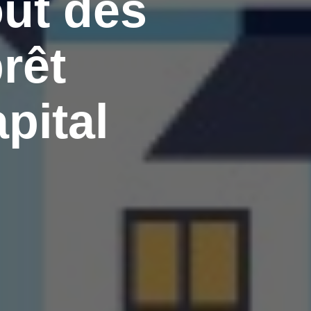
ût des
rêt
pital