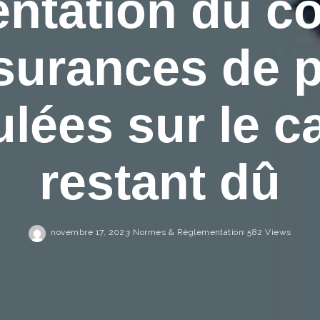
ntation du co
surances de p
ulées sur le ca
restant dû
novembre 17, 2023
Normes & Règlementation
582 Views