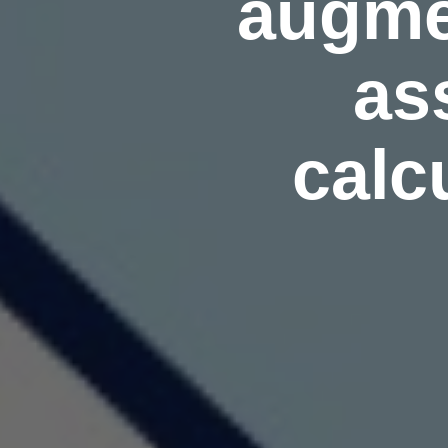
augme
as
calc