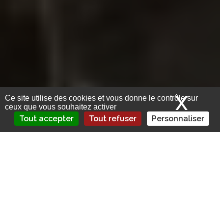
X
Mas
Ce site utilise des cookies et vous donne le contrôle sur
ceux que vous souhaitez activer
Tout accepter
Tout refuser
Personnaliser
Face à l’aggravation des évènements
naturels, la présidente de France