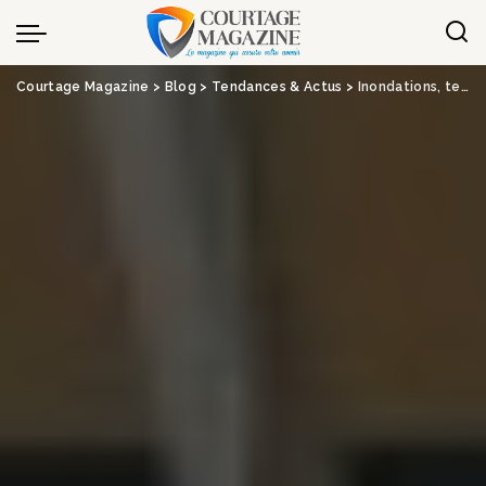
Panneau de gestion des cookies
Courtage Magazine
>
Blog
>
Tendances & Actus
>
Inondations, tempêtes… Vers une nouvelle hausse des tarifs de l’assurance habitation en 2024 ?