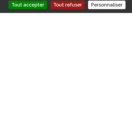
Tout accepter
Tout refuser
Personnaliser
Les prénoms et le risque d’accident : une
corrélation surprenante
Il est toujours intrigant de découvrir des
études originales
qui explorent les liens entre
des aspects inattendus de notre vie
quotidienne. Dans cet article, nous allons
explorer une recherche surprenante menée
par
Leocare
qui s’intéresse à la relation
potentielle entre les prénoms et le
risque
d’accident au volant
.