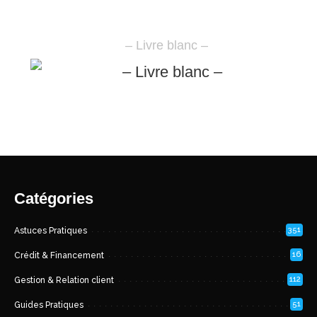
– Livre blanc –
Catégories
351
Astuces Pratiques
16
Crédit & Financement
112
Gestion & Relation client
51
Guides Pratiques