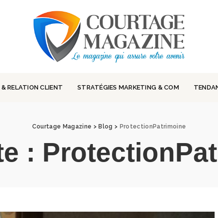
 & RELATION CLIENT
STRATÉGIES MARKETING & COM
TENDA
Courtage Magazine
>
Blog
>
ProtectionPatrimoine
te :
ProtectionPa