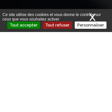
X
Mas
Ce site utilise des cookies et vous donne le contrôle sur
ceux que vous souhaitez activer
Tout accepter
Tout refuser
Personnaliser
Diot-Siaci nomme Vincent Perenchio
directeur du contrôle de gestion et du
reporting financier et Khadija Aitali
comme directrice comptable.
Renforcement des fonctions corporate chez