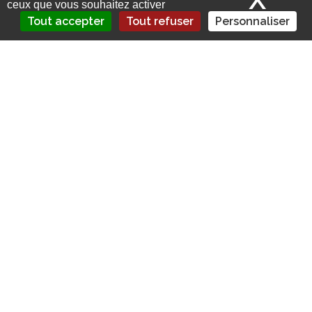
ceux que vous souhaitez activer
Tout accepter
Tout refuser
Personnaliser
L’inflation de l’indemnisation des
dommages corporels pèse sur le marché
de la responsabilité civile médicale,
malgré la baisse du nombre d’accidents.
Les assureurs vont de nouveau relever
leurs tarifs en 2024.