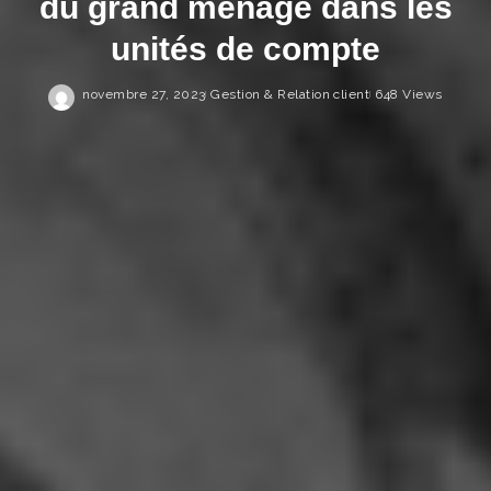
du grand ménage dans les
J’accepte de recevoir les newsletters et
unités de compte
communications de Courtage Magazine
par email.
novembre 27, 2023
Gestion & Relation client
648 Views
Je ne souhaite pas m'inscrire