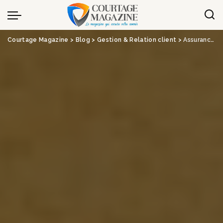
Panneau de gestion des cookies
Courtage Magazine
>
Blog
>
Gestion & Relation client
>
Assurance-vie : c’est l’heure du grand ménage dans les unités de compte