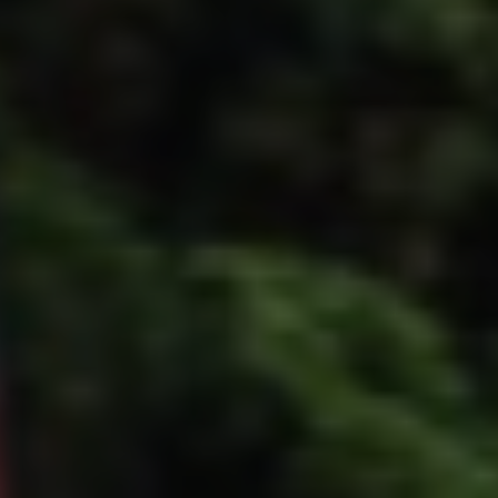
Close this module
ENUS
etter pour recevoir
age