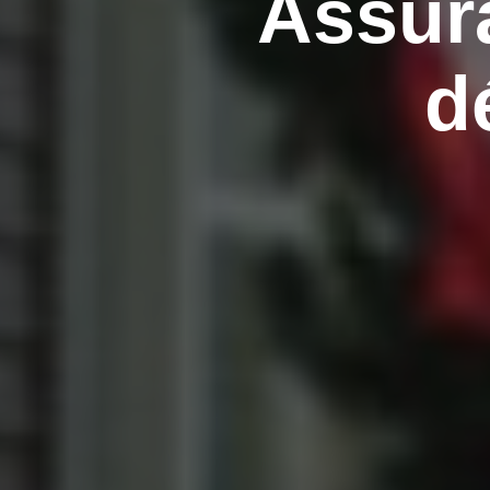
Assura
d