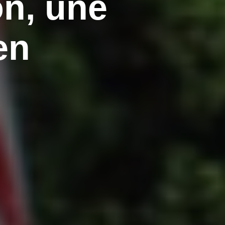
on, une
en
is !
letters et communications
il.