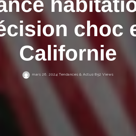
nce habitati
Email
Email
écision choc 
Je m'inscr
J’accepte de recevoir les news
de Courtage Magazine par ema
Californie
mars 26, 2024
Tendances & Actus
852 Views
Je ne souhaite pas m'inscrire