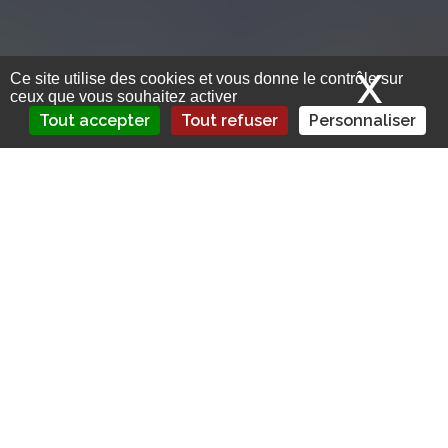
X
Mas
Ce site utilise des cookies et vous donne le contrôle sur
ceux que vous souhaitez activer
Tout accepter
Tout refuser
Personnaliser
Plusieurs spécialistes et représentants
des retraités auditionnés par le Sénat ont
alerté sur la situation des retraités
modestes qui voient la hausse des
cotisations des complémentaires santé