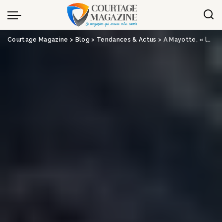
Panneau de gestion des cookies
Courtage Magazine
>
Blog
>
Tendances & Actus
>
A Mayotte, « les communes ont très peu effectué de déclarations de sinistre », explique Jean-Baptiste Desprez (Groupama)