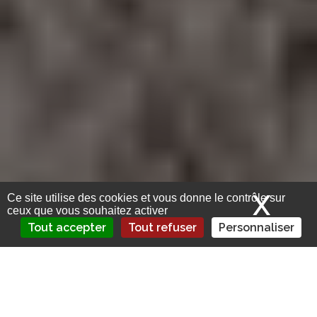
X
Mas
Ce site utilise des cookies et vous donne le contrôle sur
ceux que vous souhaitez activer
Tout accepter
Tout refuser
Personnaliser
Sous-déclaration des sinistres à Mayotte : Un
enjeu majeur