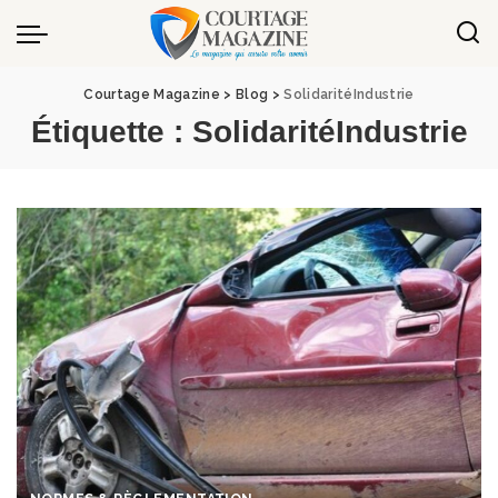
Panneau de gestion des cookies
Courtage Magazine
>
Blog
>
SolidaritéIndustrie
Étiquette :
SolidaritéIndustrie