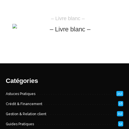
– Livre blanc –
Catégories
351
Astuces Pratiques
16
Crédit & Financement
112
Gestion & Relation client
51
Guides Pratiques