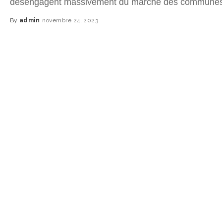
désengagent massivement du marché des communes 
By
admin
novembre 24, 2023
Posted
by