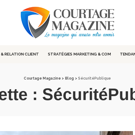
 & RELATION CLIENT
STRATÉGIES MARKETING & COM
TENDA
Courtage Magazine
>
Blog
>
SécuritéPublique
ette :
SécuritéPu