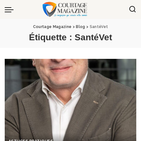
Panneau de gestion des cookies
Courtage Magazine
>
Blog
>
SantéVet
Étiquette :
SantéVet