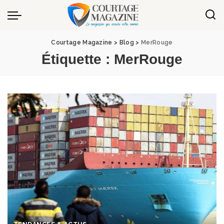
Panneau de gestion des cookies
Courtage Magazine
>
Blog
>
MerRouge
Étiquette :
MerRouge