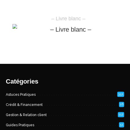
– Livre blanc –
Catégories
351
Astuces Pratiques
16
Crédit & Financement
112
Gestion & Relation client
51
Guides Pratiques