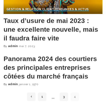
GESTION & RELATION CLIENT
TENDANCES & ACTUS
Taux d’usure de mai 2023 :
une excellente nouvelle, mais
il faudra faire vite
By
admin
mai 7, 2023
Posted
by
Panorama 2024 des courtiers
Close this mo
des principales entreprises
ACCÉDEZ AUX CONTENUS
côtées du marché français
EXCLUSIFS
By
admin
janvier 1, 1970
Inscrivez-vous à notre Newsletter
Posted
by
pour recevoir les dernières actus du
…
1
3
4
Courtage