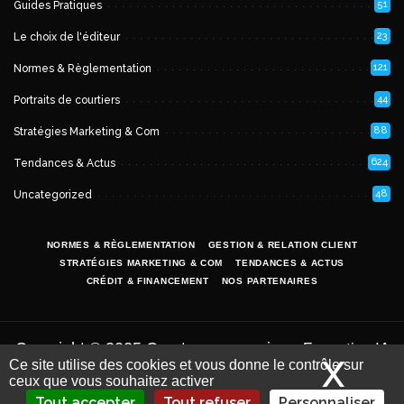
51
Guides Pratiques
23
Le choix de l'éditeur
121
Normes & Règlementation
44
Portraits de courtiers
88
Stratégies Marketing & Com
624
Tendances & Actus
48
Uncategorized
NORMES & RÈGLEMENTATION
GESTION & RELATION CLIENT
STRATÉGIES MARKETING & COM
TENDANCES & ACTUS
CRÉDIT & FINANCEMENT
NOS PARTENAIRES
Copyright © 2025 Courtage-magazine -
Formation IA
X
Mas
Ce site utilise des cookies et vous donne le contrôle sur
par
.
et LLM pour les courtiers
iSoluce
Mentions
ceux que vous souhaitez activer
légales.
Tout accepter
Tout refuser
Personnaliser