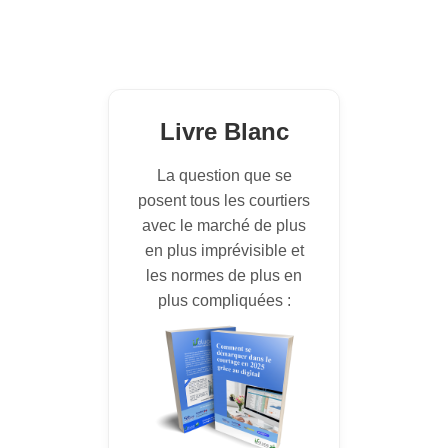
Email
Email
Je m'inscris !
J’accepte de recevoir les newsletters et
Livre Blanc
communications de Courtage Magazine
par email.
La question que se
posent tous les courtiers
Je ne souhaite pas m'inscrire
avec le marché de plus
en plus imprévisible et
les normes de plus en
plus compliquées :