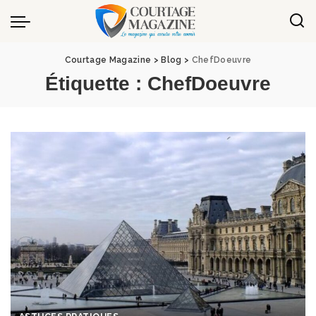
Panneau de gestion des cookies
Courtage Magazine
>
Blog
>
ChefDoeuvre
Étiquette :
ChefDoeuvre