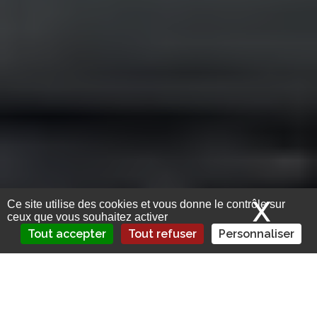
X
Mas
Ce site utilise des cookies et vous donne le contrôle sur
ceux que vous souhaitez activer
Tout accepter
Tout refuser
Personnaliser