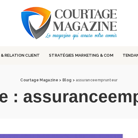
 & RELATION CLIENT
STRATÉGIES MARKETING & COM
TENDA
Courtage Magazine
>
Blog
>
assuranceemprunteur
e :
assuranceemp