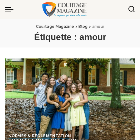
Panneau de gestion des cookies
Courtage Magazine
>
Blog
>
amour
Étiquette :
amour
NORMES & RÈGLEMENTATION