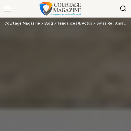
Panneau de gestion des cookies
Courtage Magazine
>
Blog
>
Tendances & Actus
>
Swiss Re : Andreas Berger nommé CEO – News Assurances Pro