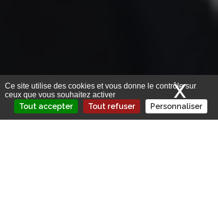
X
Mas
Ce site utilise des cookies et vous donne le contrôle sur
ceux que vous souhaitez activer
Tout accepter
Tout refuser
Personnaliser
Le réassureur Swiss Re a annoncé
mercredi un changement à la tête du
groupe, choisissant de confier la direction