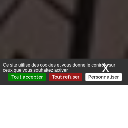
X
Mas
Ce site utilise des cookies et vous donne le contrôle sur
ceux que vous souhaitez activer
Tout accepter
Tout refuser
Personnaliser
VIDÉOS/INFOGRAPHIES – Le groupe
Covéa dévoile ses résultats pour