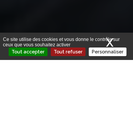
X
Mas
Ce site utilise des cookies et vous donne le contrôle sur
ceux que vous souhaitez activer
Tout accepter
Tout refuser
Personnaliser
Le groupe Axa boucle l’exercice 2023
avec un chiffre d’affaires en croissance
de 3% et un résultat net en hausse de
45%.