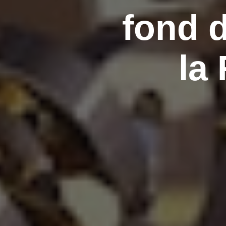
fond d
la