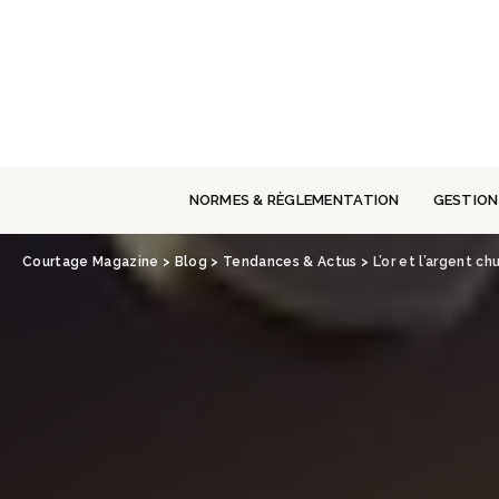
Panneau de gestion des cookies
NORMES & RÈGLEMENTATION
GESTION
Courtage Magazine
>
Blog
>
Tendances & Actus
>
L’or et l’argent c