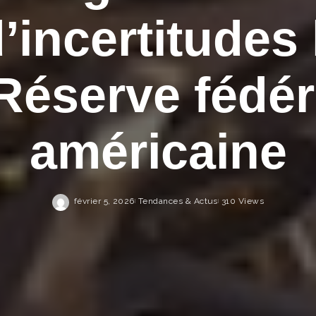
’incertitudes 
 Réserve fédér
américaine
février 5, 2026
Tendances & Actus
310 Views