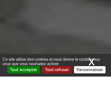
X
Mas
Ce site utilise des cookies et vous donne le contrôle sur
ceux que vous souhaitez activer
Tout accepter
Tout refuser
Personnaliser
Une Plongée dans l’Univers de la Monnaie avec
Jézabel Couppey-Soubeyran
Dans le monde complexe de l’
économie
, la