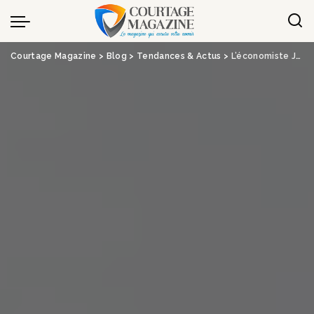
Panneau de gestion des cookies
Courtage Magazine
>
Blog
>
Tendances & Actus
>
L’économiste Jézabel Couppey-Soubeyran explique le b.a.-ba de la monnaie