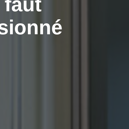
 faut
ssionné