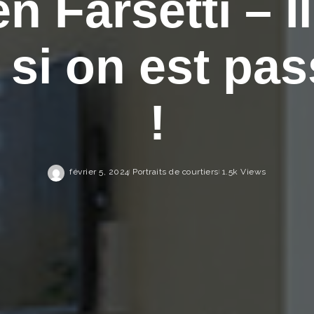
en Farsetti – Il
 si on est pa
!
février 5, 2024
Portraits de courtiers
1.5k Views