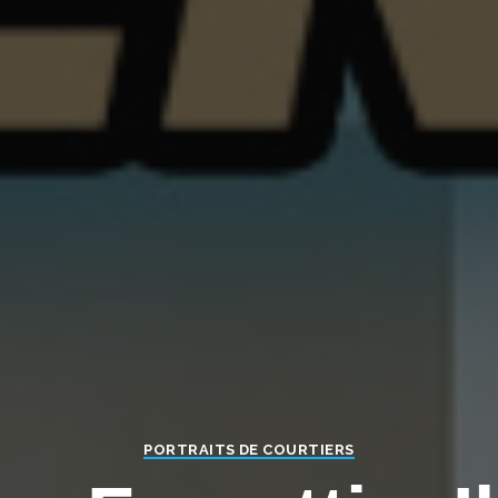
Close this module
ACCÉDEZ AUX CONTENUS
EXCLUSIFS
Inscrivez-vous à notre Newsletter pour recevoir
les dernières actus du Courtage
Email
Email
Je m'inscris !
J’accepte de recevoir les newsletters et communications
de Courtage Magazine par email.
Je ne souhaite pas m'inscrire
PORTRAITS DE COURTIERS